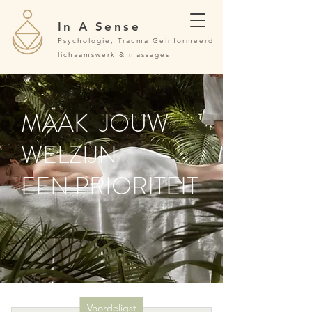
In A Sense
Psychologie, Trauma Geinformeerd
lichaamswerk & massages
MAAK JOUW
WELZIJN
EEN PRIORITEIT
Voordeligst