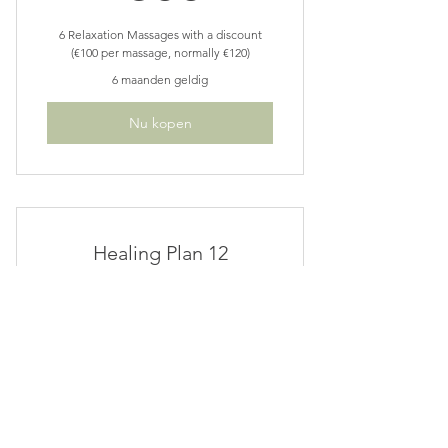
6 Relaxation Massages with a discount
(€100 per massage, normally €120)
6 maanden geldig
Nu kopen
Healing Plan 12
1.080€
€
1.080
12 Relaxation Massages with a discount
(€90 per massage, normally €120)
12 maanden geldig