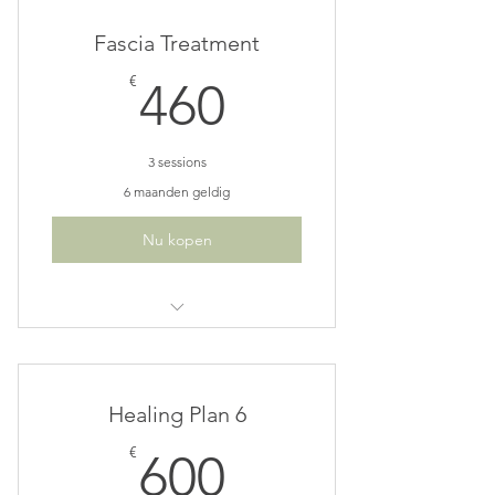
Fascia Treatment
460€
€
460
3 sessions
6 maanden geldig
Nu kopen
A great option when a series has
been recommended
Healing Plan 6
Save €50
600€
€
600